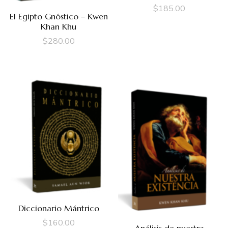
$
185.00
El Egipto Gnóstico – Kwen
Khan Khu
$
280.00
Diccionario Mántrico
$
160.00