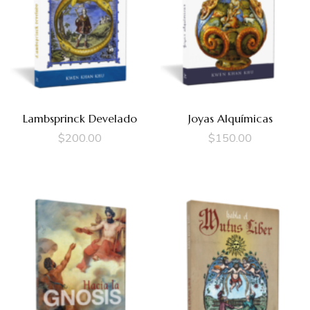
Lambsprinck Develado
Joyas Alquímicas
$
200.00
$
150.00